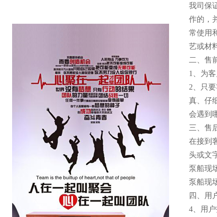
我司保
作的，
常使用
艺或材
二、售
1
、为客
2
、只要
真、仔
会遇到
三、售
在接到
头或文
泵船现
泵船现
四、用
4
、用户