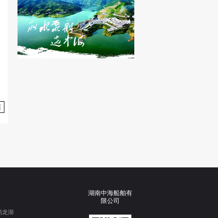
页
湖南中海船舶有
限公司
鹤龙湖