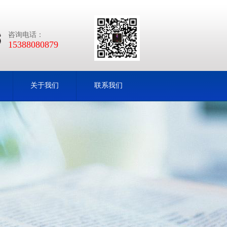
咨询电话：
15388080879
关于我们
联系我们