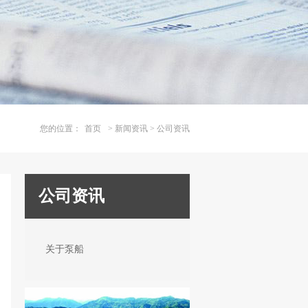
您的位置：
首页
>
新闻资讯
>
公司资讯
公司资讯
关于泵船