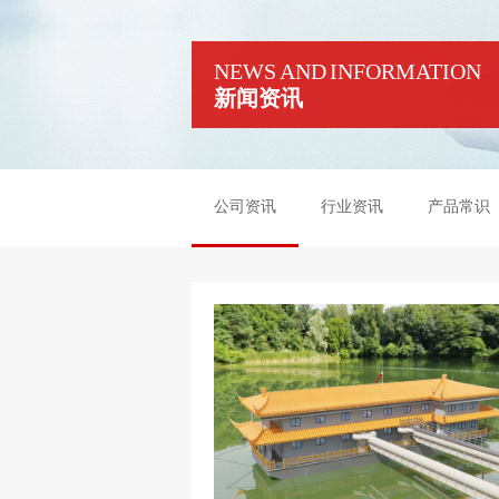
NEWS AND INFORMATION
新闻资讯
公司资讯
行业资讯
产品常识