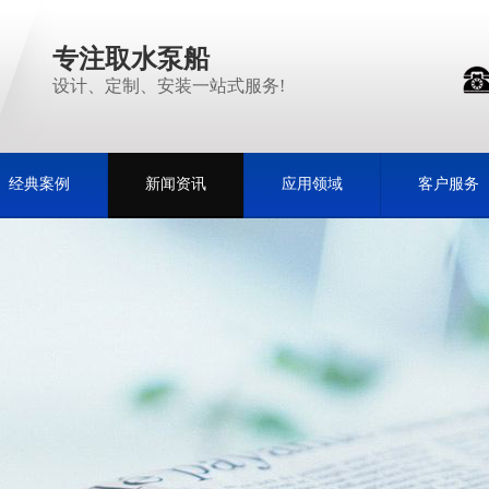
专注取水泵船
设计、定制、安装一站式服务!
经典案例
新闻资讯
应用领域
客户服务