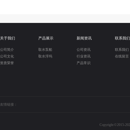
关于我们
产品展示
新闻资讯
联系我们
公司简介
取水泵船
公司资讯
联系我们
公司文化
取水浮坞
行业资讯
在线留言
资质荣誉
产品常识
友情链接：
Copyright © 20