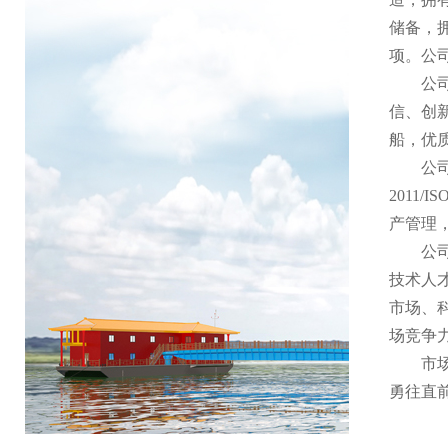
储备，
项。公
公司为
信、创
船，优
公司将严格
2011/I
产管理
公司坚
技术人
市场、
场竞争
市场是
勇往直