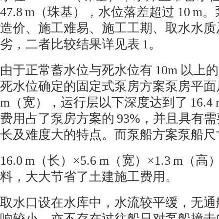
47.8 m
（珠基），水位落差超过
10 m
。
造价、施工难易、施工工期、取水水质
劣，二者比较结果详见表
1
。
由于正常蓄水位与死水位有
10m
以上的
死水位确定的固定式泵房方案泵房平面
m
（宽），运行层以下深度达到了
16.4
费用占了泵房方案的
93%
，并且具有需
长及难度大的特点。而泵船方案泵船尺
16.0 m
（长）×
5.6 m
（宽）×
1.3 m
（高
料，大大节省了土建施工费用。
取水口设在水库中，水流较平缓，无通
响较小，亦不存在过往船只对泵船撞击