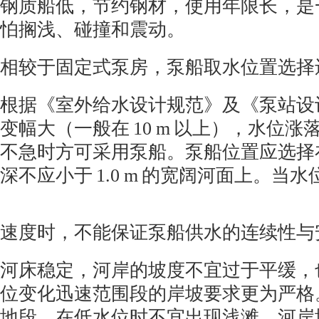
钢质船低，节约钢材，使用年限长，是
怕搁浅、碰撞和震动。
相较于固定式泵房，泵船取水位置选择
根据《室外给水设计规范》及《泵站设
变幅大（一般在
10 m
以上），水位涨
不急时方可采用泵船。泵船位置应选择
深不应小于
1.0 m
的宽阔河面上。当水
速度时，不能保证泵船供水的连续性与
河床稳定，河岸的坡度不宜过于平缓，
位变化迅速范围段的岸坡要求更为严格
地段，在低水位时不宜出现浅滩。河岸