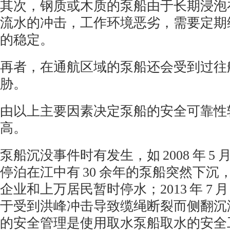
其次，钢质或木质的泵船由于长期浸泡
流水的冲击，工作环境恶劣，需要定期
的稳定。
再者，在通航区域的泵船还会受到过往
胁。
由以上主要因素决定泵船的安全可靠性
高。
泵船沉没事件时有发生，如
2008
年
5
停泊在江中有
30
余年的泵船突然下沉
企业和上万居民暂时停水；
2013
年
7
月
于受到洪峰冲击导致缆绳断裂而侧翻沉
的安全管理是使用取水泵船取水的安全