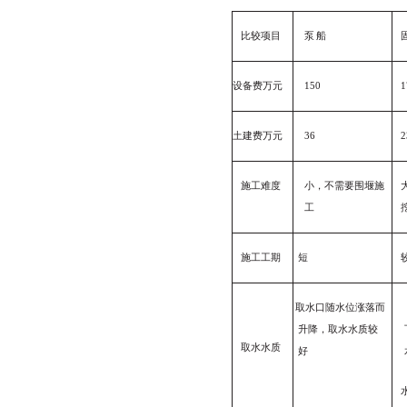
比较项目
泵 船
设备费万元
150
1
土建费万元
36
2
施工难度
小，不需要围堰施
工
施工工期
短
取水口随水位涨落而
升降，取水水质较
取水水质
好